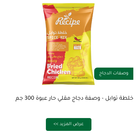
وصفات الدجاج
خلطة توابل - وصفة دجاج مقلي حار عبوة 300 جم
عرض المزيد >>