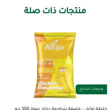
منتجات ذات صلة
وصفات الدجاج
خلطة توابل - وصفة شاورمة دجاج عبوة 300 جم